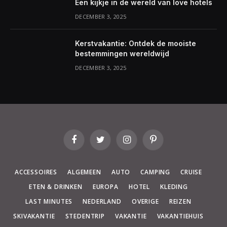
Een kijkje in de wereld van love hotels
DECEMBER 3, 2025
Kerstvakantie: Ontdek de mooiste
bestemmingen wereldwijd
DECEMBER 3, 2025
Facebook
Twitter
Instagram
Pinterest
ACCESSOIRES
ALGEMEEN
AUTO
CAMPING
CRUISE
ETEN & DRINKEN
EUROPA
HOTEL
KLEDING
LAST MINUTES
NEDERLAND
OVERIGE
REIZEN
SKIVAKANTIE
STEDENTRIP
VAKANTIE
VAKANTIEHUIS