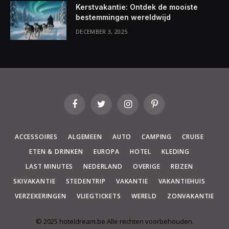
Kerstvakantie: Ontdek de mooiste
bestemmingen wereldwijd
DECEMBER 3, 2025
Facebook
Twitter
Instagram
Pinterest
ACCESSOIRES
ALGEMEEN
AUTO
CAMPING
CRUISE
ETEN & DRINKEN
EUROPA
HOTEL
KLEDING
LAST MINUTES
NEDERLAND
OVERIGE
REIZEN
SKIVAKANTIE
STEDENTRIP
VAKANTIE
VAKANTIEHUIS
VERZEKERINGEN
VLIEGTICKETS
WERELD
ZONVAKANTIE
© 2025 hoteldream.be Alle rechten voorbehouden.